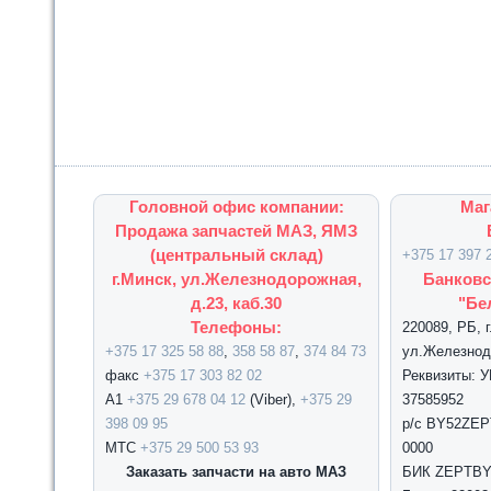
Головной офис компании:
Маг
Продажа запчастей МАЗ, ЯМЗ
(центральный склад)
+375 17 397 
г.Минск, ул.Железнодорожная,
Банковс
д.23, каб.30
"Бе
Телефоны:
220089, РБ, 
+375 17 325 58 88
,
358 58 87
,
374 84 73
ул.Железнодо
факс
+375 17 303 82 02
Реквизиты: 
А1
+375 29 678 04 12
(Viber),
+375 29
37585952
398 09 95
р/с BY52ZEPT
МТС
+375 29 500 53 93
0000
Заказать запчасти на авто МАЗ
БИК ZEPTBY2