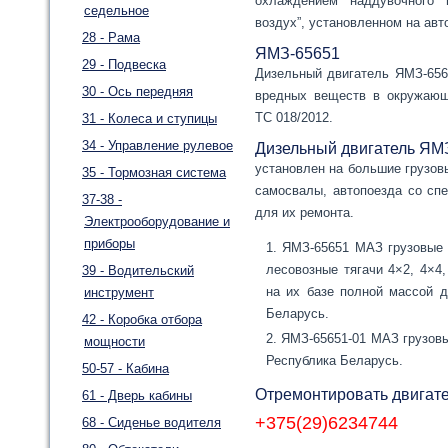
охлаждением наддувочного 
седельное
воздух”, установленном на авт
28 - Рама
ЯМЗ-65651
29 - Подвеска
Дизельный двигатель ЯМЗ-656
30 - Ось передняя
вредных веществ в окружающ
ТС 018/2012.
31 - Колеса и ступицы
34 - Управление рулевое
Дизельный двигатель ЯМ
установлен на большие грузов
35 - Тормозная система
самосвалы, автопоезда со сп
37-38 -
для их ремонта.
Электрооборудование и
приборы
ЯМЗ-65651 МАЗ грузовые 
лесовозные тягачи 4×2, 4×4,
39 - Водительский
на их базе полной массой д
инструмент
Беларусь.
42 - Коробка отбора
ЯМЗ-65651-01 МАЗ грузовы
мощности
Республика Беларусь.
50-57 - Кабина
Отремонтировать двигат
61 - Дверь кабины
+375(29)6234744
68 - Сиденье водителя