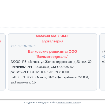
Магазин МАЗ, ЯМЗ.
й
Бухгалтерия
+375 17 397 26 61
Банковские реквизиты ООО
г
"Белмотордеталь":
+3
220089, РБ, г.Минск, ул.Железнодорожная, д.23, каб. 30
А
Реквизиты: УНП 190414428, ОКПО 37585952
р/с BY52ZEPT 3012 0002 1201 8933 0000
БИК ZEPTBY2X, г.Минск, ЗАО «Цептер-Банк», 220034,
ул.Платонова, 1Б
Создание и поддержа сайта
Atroshchenko Andrey
.