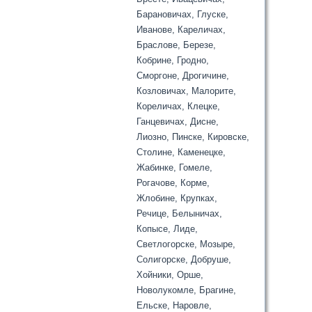
Барановичах, Глуске,
Иванове, Кареличах,
Браслове, Березе,
Кобрине, Гродно,
Сморгоне, Дрогичине,
Козловичах, Малорите,
Кореличах, Клецке,
Ганцевичах, Дисне,
Лиозно, Пинске, Кировске,
Столине, Каменецке,
Жабинке, Гомеле,
Рогачове, Корме,
Жлобине, Крупках,
Речице, Белыничах,
Копысе, Лиде,
Светлогорске, Мозыре,
Солигорске, Добруше,
Хойники, Орше,
Новолукомле, Брагине,
Ельске, Наровле,