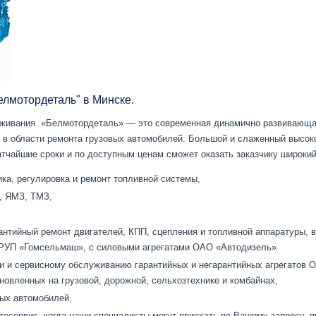
елмотордеталь" в Минске.
уживания «Белмотордеталь» — это современная динамично развивающа
 в области ремонта грузовых автомобилей. Большой и слаженный высо
атчайшие сроки и по доступным ценам сможет оказать заказчику широкий
ка, регулировка и ремонт топливной системы,
, ЯМЗ, ТМЗ,
антийный ремонт двигателей, КПП, сцепления и топливной аппаратуры, 
РУП «Гомсельмаш», с силовыми агрегатами ОАО «Автодизель»
и и сервисному обслуживанию гарантийных и негарантийных агрегатов 
овленных на грузовой, дорожной, сельхозтехнике и комбайнах,
вых автомобилей,
осервис, когда наши специалисты могут приехать по Вашему запросу, п