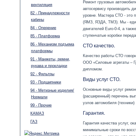
Ремонт грузовых автомобил
вентиляция
автосервису производить д
82 - Принадлежности
уровне. Мастера СТО - это 
кабины
(ЯМЗ, ЯЗДА, ТМЗ). Мы - еди
84 - Оперение
двигателей Euro-0-4, а такж
ступенчатые коробки перед
85 - Платформа
86 - Механизм подъема
СТО качество.
платформы
Качество работы СТО говори
91 - Манжеты, ремни,
ООО «Силовые агрегаты – Г
рукава и прокладки
дипломом.
92 - Фильтры
Виды услуг СТО.
93 - Подшипники
Основные виды услуг ремон
94 - Метизные изделия/
(расширенный) перечень вып
Нормали
узлов автомобиля (техники)
99 - Прочие
Гарантия.
КАМАЗ
ГАЗ
Гарантия качества услуг, о
минимальные сроки по восс