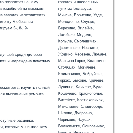
что позволяет нашему
городах и населенных
автомобилей на высоком
пунктах Беларуси:
на заводах изготовителях
Минске, Борисове, Узде,
емонту V-образных
Молодечно, Слуцке,
руем 5-, 8-, 9-
Березино, Вилейке,
Логойске, Мяделе,
Копыле, Смолевичах,
Дзержинске, Несвиже,
Жодино, Червене, Любане,
а лучшей среди дилеров
Марьина Горке, Воложине,
ния» и награждена почетным
Столбцах, Могилеве,
Климовичах, Бобруйске,
Горках, Быхове, Кричеве,
Лунинце, Кличеве, Буда
осмотреть, изучить полный
Кошелево, Краснополье,
для выполнения ремонта
Витебске, Костюковичах,
Мтиславле, Славгороде,
Шклове, Дубровно,
Черикове, Чаусах,
оступные расценки,
Волковыске, Осиповичах,
ги, которые мы выполняем
Бресте, Ивацевичах,