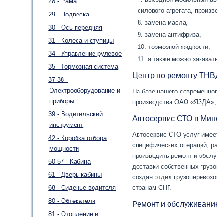
28 - Рама
силового агрегата, произ
29 - Подвеска
замена масла,
30 - Ось передняя
замена антифриза,
31 - Колеса и ступицы
тормозной жидкости,
34 - Управление рулевое
а также можно заказат
35 - Тормозная система
Центр по ремонту ТНВ
37-38 -
Электрооборудование и
На базе нашего современно
приборы
производства ОАО «ЯЗДА», 
39 - Водительский
Автосервис СТО в Мин
инструмент
Автосервис СТО услуг имее
42 - Коробка отбора
специфических операций, ра
мощности
производить ремонт и обслу
50-57 - Кабина
доставки собственных грузо
61 - Дверь кабины
создан отдел грузоперевозо
68 - Сиденье водителя
странам СНГ.
80 - Обтекатели
Ремонт и обслуживани
81 - Отопление и