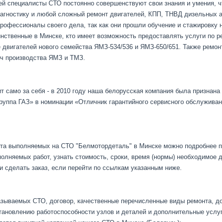
ей специалисты СТО постоянно совершенствуют свои знания и умения, 
иагностику и любой сложный ремонт двигателей, КПП, ТНВД дизельных 
профессионалы своего дела, так как они прошли обучение и стажировку 
нственные в Минске, кто имеет возможность предоставлять услуги по р
е двигателей нового семейства ЯМЗ-534/536 и ЯМЗ-650/651. Также ремонти
ач производства ЯМЗ и ТМЗ.
т само за себя - в 2010 году наша белорусская компания была признан
руппа ГАЗ» в номинации «Отличник гарантийного сервисного обслужива
та выполняемых на СТО "Белмотордеталь" в Минске можно подробнее п
олняемых работ, узнать стоимость, сроки, время (нормы) необходимое 
 и сделать заказ, если перейти по ссылкам указанным ниже.
казываемых СТО, договор, качественные перечисленные виды ремонта, д
тановлению работоспособности узлов и деталей и дополнительные услу