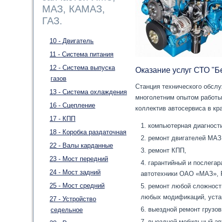
МАЗ, КАМАЗ,
ГАЗ.
10 - Двигатель
11 - Система питания
12 - Система выпуска
Оказание услуг СТО "Б
газов
Станция технического обсл
13 - Система охлаждения
многолетним опытом работы
16 - Сцепление
коллектив автосервиса в кр
17 - КПП
компьютерная диагности
18 - Коробка раздаточная
ремонт двигателей МАЗ
22 - Валы карданные
ремонт КПП,
23 - Мост передний
гарантийный и послегар
24 - Мост задний
автотехники ОАО «МАЗ», 
25 - Мост средний
ремонт любой сложност
любых модификаций, устан
27 - Устройство
выездной ремонт грузо
седельное
выездной мобильный авт