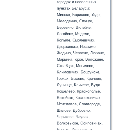
городах и населенных
пунктах Беларуси:
Минске, Борисове, Узде,
Молодечно, Слуцке,
Березино, Вилейке,
Логойске, Мяделе,
Копыле, Смолевичах,
Дзержинске, Несвиже,
Жодино, Червене, Любане,
Марьина Горке, Воложине,
Столбцах, Могилеве,
Климовичах, Бобруйске,
Горках, Быхове, Кричеве,
Лунинце, Кличеве, Буда
Кошелево, Краснополье,
Витебске, Костюковичах,
Мтиславле, Славгороде,
Шклове, Дубровно,
Черикове, Чаусах,
Волковыске, Осиповичах,
Бресте, Ивацевичах,