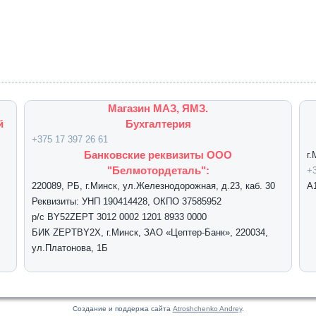
Магазин МАЗ, ЯМЗ.
й
Бухгалтерия
+375 17 397 26 61
Банковские реквизиты ООО
г
"Белмотордеталь":
+3
220089, РБ, г.Минск, ул.Железнодорожная, д.23, каб. 30
А
Реквизиты: УНП 190414428, ОКПО 37585952
р/с BY52ZEPT 3012 0002 1201 8933 0000
БИК ZEPTBY2X, г.Минск, ЗАО «Цептер-Банк», 220034,
ул.Платонова, 1Б
Создание и поддержа сайта
Atroshchenko Andrey
.