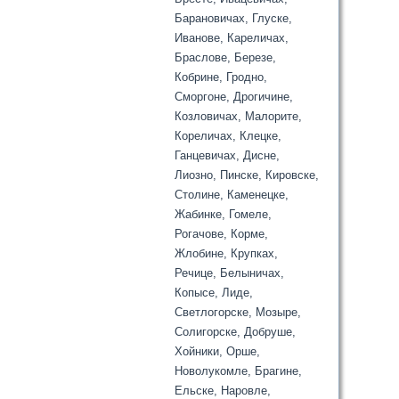
Барановичах, Глуске,
Иванове, Кареличах,
Браслове, Березе,
Кобрине, Гродно,
Сморгоне, Дрогичине,
Козловичах, Малорите,
Кореличах, Клецке,
Ганцевичах, Дисне,
Лиозно, Пинске, Кировске,
Столине, Каменецке,
Жабинке, Гомеле,
Рогачове, Корме,
Жлобине, Крупках,
Речице, Белыничах,
Копысе, Лиде,
Светлогорске, Мозыре,
Солигорске, Добруше,
Хойники, Орше,
Новолукомле, Брагине,
Ельске, Наровле,