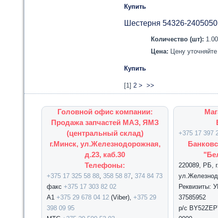
Купить
Шестерня 54326-2405050
Количество (шт):
1.0
Цена:
Цену уточняйте 
Купить
[
1
]
2
>
>>
Головной офис компании:
Маг
Продажа запчастей МАЗ, ЯМЗ
(центральный склад)
+375 17 397 
г.Минск, ул.Железнодорожная,
Банковс
д.23, каб.30
"Бе
Телефоны:
220089, РБ, 
+375 17 325 58 88
,
358 58 87
,
374 84 73
ул.Железнодо
факс
+375 17 303 82 02
Реквизиты: 
А1
+375 29 678 04 12
(Viber),
+375 29
37585952
398 09 95
р/с BY52ZEPT