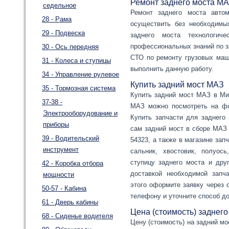
Ремонт заднего моста М
седельное
Ремонт заднего моста авто
28 - Рама
осуществить без необходимых
29 - Подвеска
заднего моста технологиче
профессиональных знаний по з
30 - Ось передняя
СТО по ремонту грузовых маш
31 - Колеса и ступицы
выполнить данную работу.
34 - Управление рулевое
Купить задний мост МАЗ
35 - Тормозная система
Купить задний мост МАЗ в Мин
37-38 -
МАЗ можно посмотреть на фо
Электрооборудование и
Купить запчасти для заднего
приборы
сам задний мост в сборе МАЗ 1
39 - Водительский
54323, а также в магазине зап
инструмент
сальник, хвостовик, полуось
ступицу заднего моста и дру
42 - Коробка отбора
доставкой необходимой запч
мощности
этого оформите заявку через 
50-57 - Кабина
телефону и уточните способ до
61 - Дверь кабины
Цена (стоимость) заднего
68 - Сиденье водителя
Цену (стоимость) на задний м