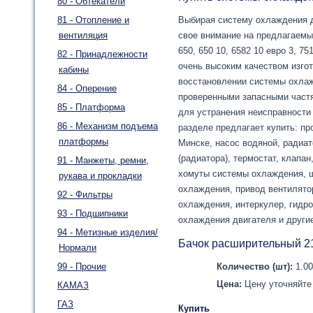
80 - Обтекатели
81 - Отопление и
Выбирая систему охлаждения д
вентиляция
свое внимание на предлагаемы
650, 650 10, 6582 10 евро 3, 7
82 - Принадлежности
очень высоким качеством изгот
кабины
восстановлении системы охлаж
84 - Оперение
проверенными запасными частя
85 - Платформа
для устранения неисправности
86 - Механизм подъема
разделе предлагает купить: п
платформы
Минске, насос водяной, радиа
(радиатора), термостат, клапа
91 - Манжеты, ремни,
хомуты системы охлаждения, ш
рукава и прокладки
охлаждения, привод вентилято
92 - Фильтры
охлаждения, интеркулер, гидр
93 - Подшипники
охлаждения двигателя и друг
94 - Метизные изделия/
Бачок расширительный 2
Нормали
99 - Прочие
Количество (шт):
1.0
Цена:
Цену уточняйте 
КАМАЗ
ГАЗ
Купить