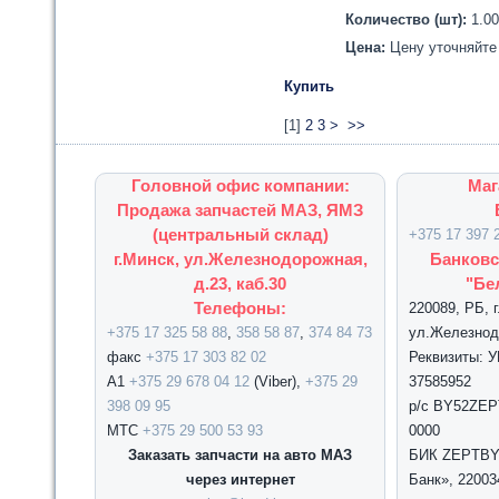
Количество (шт):
1.0
Цена:
Цену уточняйте 
Купить
[
1
]
2
3
>
>>
Головной офис компании:
Маг
Продажа запчастей МАЗ, ЯМЗ
(центральный склад)
+375 17 397 
г.Минск, ул.Железнодорожная,
Банковс
д.23, каб.30
"Бе
Телефоны:
220089, РБ, 
+375 17 325 58 88
,
358 58 87
,
374 84 73
ул.Железнодо
факс
+375 17 303 82 02
Реквизиты: 
А1
+375 29 678 04 12
(Viber),
+375 29
37585952
398 09 95
р/с BY52ZEPT
МТС
+375 29 500 53 93
0000
Заказать запчасти на авто МАЗ
БИК ZEPTBY2
через интернет
Банк», 22003