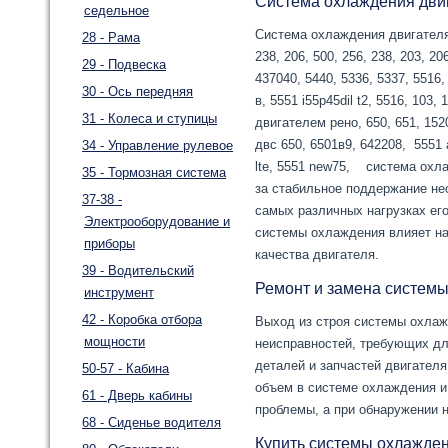
Система охлаждения дви
седельное
Система охлаждения двигателя
28 - Рама
238, 206, 500, 256, 238, 203, 20
29 - Подвеска
437040, 5440, 5336, 5337, 5516,
30 - Ось передняя
в, 5551 i55p45dil t2, 5516, 103, 
31 - Колеса и ступицы
двигателем рено, 650, 651, 1520
двс 650, 6501в9, 642208, 5551 a
34 - Управление рулевое
lte, 5551 new75, система охл
35 - Тормозная система
за стабильное поддержание не
37-38 -
самых различных нагрузках его
Электрооборудование и
системы охлаждения влияет на
приборы
качества двигателя.
39 - Водительский
Ремонт и замена системы
инструмент
42 - Коробка отбора
Выход из строя системы охлаж
мощности
неисправностей, требующих дл
деталей и запчастей двигател
50-57 - Кабина
объем в системе охлаждения и
61 - Дверь кабины
проблемы, а при обнаружении н
68 - Сиденье водителя
Купить системы охлажден