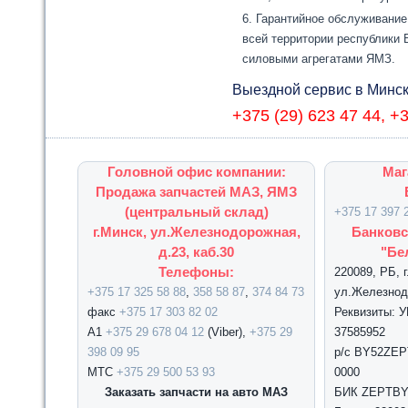
Гарантийное обслуживание
всей территории республики 
силовыми агрегатами ЯМЗ.
Выездной сервис в Минск
+375 (29) 623 47 44, +
Головной офис компании:
Маг
Продажа запчастей МАЗ, ЯМЗ
(центральный склад)
+375 17 397 
г.Минск, ул.Железнодорожная,
Банковс
д.23, каб.30
"Бе
Телефоны:
220089, РБ, 
+375 17 325 58 88
,
358 58 87
,
374 84 73
ул.Железнодо
факс
+375 17 303 82 02
Реквизиты: 
А1
+375 29 678 04 12
(Viber),
+375 29
37585952
398 09 95
р/с BY52ZEPT
МТС
+375 29 500 53 93
0000
Заказать запчасти на авто МАЗ
БИК ZEPTBY2