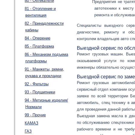
80 - Обтекатели
Предприятия не тратят
автотехники к месту
81 - Отопление и
ремонта и обслужива
вентиляция
82 - Принадлежности
Специалисты выездного сер
кабины
диагностике, ремонту и об
84 - Оперение
контролем владельцев авто сп
85 - Платформа
Выездной сервис по обс
Ремонт грузовых машин. Выез
86 - Механизм подъема
оказываемой услуги по ком
платформы
инженеры обязательно осущес
91 - Манжеты, ремни,
рукава и прокладки
Выездной сервис по заме
Ремонт грузовых автомобиле
92 - Фильтры
сервисный отдел компании осу
93 - Подшипники
заявке по всей территории Б
94 - Метизные изделия/
автомобиль, спец технику в а
Нормали
для проведения данной работы
99 - Прочие
Выездная замена масла в дви
по обслуживанию спецтехники
КАМАЗ
рабочего времени и не требу
ГАЗ