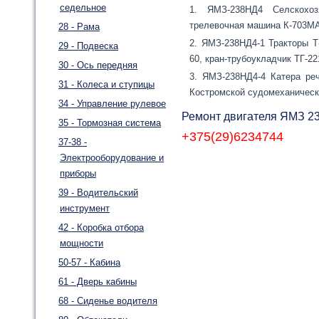
седельное
ЯМЗ-238НД4 Селскохоз
трелевочная машина К-703МА-
28 - Рама
ЯМЗ-238НД4-1 Тракторы Т
29 - Подвеска
60, кран-трубоукладчик ТГ-22
30 - Ось передняя
ЯМЗ-238НД4-4 Катера реч
31 - Колеса и ступицы
Костромской судомеханически
34 - Управление рулевое
Ремонт двигателя ЯМЗ 2
35 - Тормозная система
+375(29)6234744
37-38 -
Электрооборудование и
приборы
39 - Водительский
инструмент
42 - Коробка отбора
мощности
50-57 - Кабина
61 - Дверь кабины
68 - Сиденье водителя