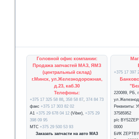
Головной офис компании:
Маг
Продажа запчастей МАЗ, ЯМЗ
(центральный склад)
+375 17 397 
г.Минск, ул.Железнодорожная,
Банковс
д.23, каб.30
"Бе
Телефоны:
220089, РБ, 
+375 17 325 58 88
,
358 58 87
,
374 84 73
ул.Железнодо
факс
+375 17 303 82 02
Реквизиты: 
А1
+375 29 678 04 12
(Viber),
+375 29
37585952
398 09 95
р/с BY52ZEPT
МТС
+375 29 500 53 93
0000
Заказать запчасти на авто МАЗ
БИК ZEPTBY2