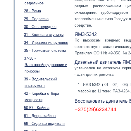
седельное
рядным расположением цил
28 - Рама
охлаждения, турбонаддувом
29 - Подвеска
теплообменнике типа “воздух-
средстве.
30 - Ось передняя
ЯМЗ-5342
31 - Колеса и ступицы
По выбросам вредных вещ
34 - Управление рулевое
соответствует экологическ
35 - Тормозная система
Правилам ООН № 49-05C, № 24-
37-38 -
Дизельный двигатель ЯМ
Электрооборудование и
установлен на автобусы сери
приборы
части для их ремонта.
39 - Водительский
ЯМЗ-5342 (-01, -02, - 03
инструмент
массой до 11 тонн: ПАЗ-4234,
42 - Коробка отбора
мощности
Восстановить двигатель б
50-57 - Кабина
+375(29)6234744
61 - Дверь кабины
68 - Сиденье водителя