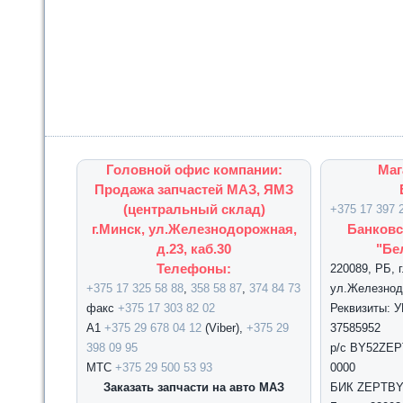
Головной офис компании:
Маг
Продажа запчастей МАЗ, ЯМЗ
(центральный склад)
+375 17 397 
г.Минск, ул.Железнодорожная,
Банковс
д.23, каб.30
"Бе
Телефоны:
220089, РБ, 
+375 17 325 58 88
,
358 58 87
,
374 84 73
ул.Железнодо
факс
+375 17 303 82 02
Реквизиты: 
А1
+375 29 678 04 12
(Viber),
+375 29
37585952
398 09 95
р/с BY52ZEPT
МТС
+375 29 500 53 93
0000
Заказать запчасти на авто МАЗ
БИК ZEPTBY2