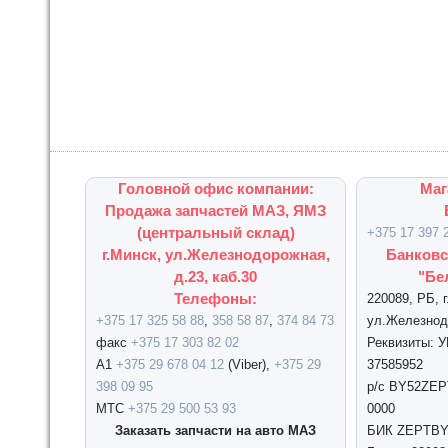
Головной офис компании:
Маг
Продажа запчастей МАЗ, ЯМЗ
(центральный склад)
+375 17 397 
г.Минск, ул.Железнодорожная,
Банковс
д.23, каб.30
"Бе
Телефоны:
220089, РБ, 
+375 17 325 58 88
,
358 58 87
,
374 84 73
ул.Железнодо
факс
+375 17 303 82 02
Реквизиты: 
А1
+375 29 678 04 12
(Viber),
+375 29
37585952
398 09 95
р/с BY52ZEPT
МТС
+375 29 500 53 93
0000
Заказать запчасти на авто МАЗ
БИК ZEPTBY2