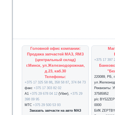
Головной офис компании:
Маг
Продажа запчастей МАЗ, ЯМЗ
(центральный склад)
+375 17 397 
г.Минск, ул.Железнодорожная,
Банковс
д.23, каб.30
"Бе
Телефоны:
220089, РБ, 
+375 17 325 58 88
,
358 58 87
,
374 84 73
ул.Железнодо
факс
+375 17 303 82 02
Реквизиты: 
А1
+375 29 678 04 12
(Viber),
+375 29
37585952
398 09 95
р/с BY52ZEPT
МТС
+375 29 500 53 93
0000
Заказать запчасти на авто МАЗ
БИК ZEPTBY2