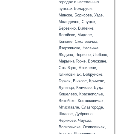
городах и населенных
пунктах Беларуси:
Минске, Борисове, Узде,
Молодечно, Слуцке,
Березино, Вилейке,
Логойске, Мяделе,
Копыле, Смолевичах,
Дзержинске, Несвиже,
Жодино, Червене, Любане,
Марьина Горке, Воложине,
Столбцах, Могилеве,
Климовичах, Бобруйске,
Горках, Быхове, Кричеве,
Лунинце, Кличеве, Буда
Кошелево, Краснополье,
Витебске, Костюковичах,
Мтиславле, Славгороде,
Шклове, Дубровно,
Черикове, Чаусах,
Волковыске, Осиповичах,
Бресте, Ивацевичах,