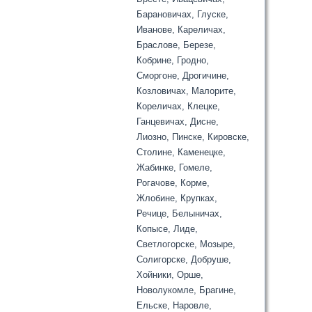
Барановичах, Глуске,
Иванове, Кареличах,
Браслове, Березе,
Кобрине, Гродно,
Сморгоне, Дрогичине,
Козловичах, Малорите,
Кореличах, Клецке,
Ганцевичах, Дисне,
Лиозно, Пинске, Кировске,
Столине, Каменецке,
Жабинке, Гомеле,
Рогачове, Корме,
Жлобине, Крупках,
Речице, Белыничах,
Копысе, Лиде,
Светлогорске, Мозыре,
Солигорске, Добруше,
Хойники, Орше,
Новолукомле, Брагине,
Ельске, Наровле,