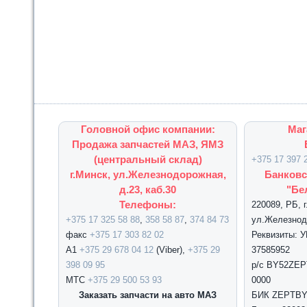
Головной офис компании:
Маг
Продажа запчастей МАЗ, ЯМЗ
(центральный склад)
+375 17 397 
г.Минск, ул.Железнодорожная,
Банковс
д.23, каб.30
"Бе
Телефоны:
220089, РБ, 
+375 17 325 58 88
,
358 58 87
,
374 84 73
ул.Железнодо
факс
+375 17 303 82 02
Реквизиты: 
А1
+375 29 678 04 12
(Viber),
+375 29
37585952
398 09 95
р/с BY52ZEPT
МТС
+375 29 500 53 93
0000
Заказать запчасти на авто МАЗ
БИК ZEPTBY2