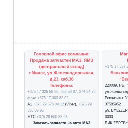
Головной офис компании:
Маг
Продажа запчастей МАЗ, ЯМЗ
(центральный склад)
+375 17 397 
г.Минск, ул.Железнодорожная,
Банковс
д.23, каб.30
"Бе
Телефоны:
220089, РБ, 
+375 17 325 58 88
,
358 58 87
,
374 84 73
ул.Железнодо
факс
+375 17 303 82 02
Реквизиты: 
А1
+375 29 678 04 12
(Viber),
+375 29
37585952
398 09 95
р/с BY52ZEPT
МТС
+375 29 500 53 93
0000
Заказать запчасти на авто МАЗ
БИК ZEPTBY2