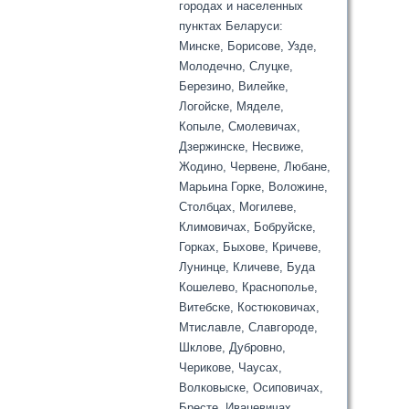
городах и населенных
пунктах Беларуси:
Минске, Борисове, Узде,
Молодечно, Слуцке,
Березино, Вилейке,
Логойске, Мяделе,
Копыле, Смолевичах,
Дзержинске, Несвиже,
Жодино, Червене, Любане,
Марьина Горке, Воложине,
Столбцах, Могилеве,
Климовичах, Бобруйске,
Горках, Быхове, Кричеве,
Лунинце, Кличеве, Буда
Кошелево, Краснополье,
Витебске, Костюковичах,
Мтиславле, Славгороде,
Шклове, Дубровно,
Черикове, Чаусах,
Волковыске, Осиповичах,
Бресте, Ивацевичах,