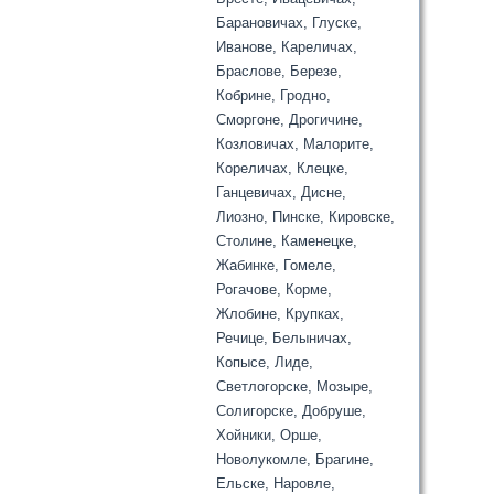
Барановичах, Глуске,
Иванове, Кареличах,
Браслове, Березе,
Кобрине, Гродно,
Сморгоне, Дрогичине,
Козловичах, Малорите,
Кореличах, Клецке,
Ганцевичах, Дисне,
Лиозно, Пинске, Кировске,
Столине, Каменецке,
Жабинке, Гомеле,
Рогачове, Корме,
Жлобине, Крупках,
Речице, Белыничах,
Копысе, Лиде,
Светлогорске, Мозыре,
Солигорске, Добруше,
Хойники, Орше,
Новолукомле, Брагине,
Ельске, Наровле,