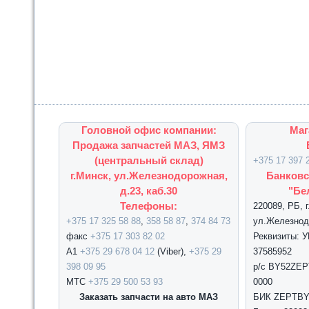
Головной офис компании:
Маг
Продажа запчастей МАЗ, ЯМЗ
(центральный склад)
+375 17 397 
г.Минск, ул.Железнодорожная,
Банковс
д.23, каб.30
"Бе
Телефоны:
220089, РБ, 
+375 17 325 58 88
,
358 58 87
,
374 84 73
ул.Железнодо
факс
+375 17 303 82 02
Реквизиты: 
А1
+375 29 678 04 12
(Viber),
+375 29
37585952
398 09 95
р/с BY52ZEPT
МТС
+375 29 500 53 93
0000
Заказать запчасти на авто МАЗ
БИК ZEPTBY2