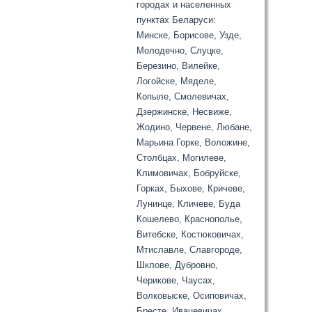
городах и населенных
пунктах Беларуси:
Минске, Борисове, Узде,
Молодечно, Слуцке,
Березино, Вилейке,
Логойске, Мяделе,
Копыле, Смолевичах,
Дзержинске, Несвиже,
Жодино, Червене, Любане,
Марьина Горке, Воложине,
Столбцах, Могилеве,
Климовичах, Бобруйске,
Горках, Быхове, Кричеве,
Лунинце, Кличеве, Буда
Кошелево, Краснополье,
Витебске, Костюковичах,
Мтиславле, Славгороде,
Шклове, Дубровно,
Черикове, Чаусах,
Волковыске, Осиповичах,
Бресте, Ивацевичах,