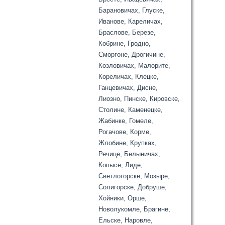
Барановичах, Глуске,
Иванове, Кареличах,
Браслове, Березе,
Кобрине, Гродно,
Сморгоне, Дрогичине,
Козловичах, Малорите,
Кореличах, Клецке,
Ганцевичах, Дисне,
Лиозно, Пинске, Кировске,
Столине, Каменецке,
Жабинке, Гомеле,
Рогачове, Корме,
Жлобине, Крупках,
Речице, Белыничах,
Копысе, Лиде,
Светлогорске, Мозыре,
Солигорске, Добруше,
Хойники, Орше,
Новолукомле, Брагине,
Ельске, Наровле,