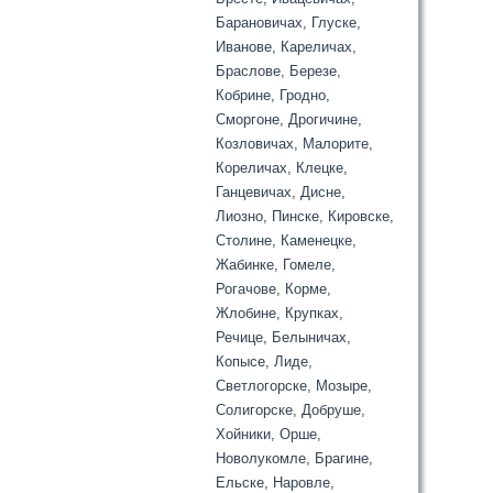
Барановичах, Глуске,
Иванове, Кареличах,
Браслове, Березе,
Кобрине, Гродно,
Сморгоне, Дрогичине,
Козловичах, Малорите,
Кореличах, Клецке,
Ганцевичах, Дисне,
Лиозно, Пинске, Кировске,
Столине, Каменецке,
Жабинке, Гомеле,
Рогачове, Корме,
Жлобине, Крупках,
Речице, Белыничах,
Копысе, Лиде,
Светлогорске, Мозыре,
Солигорске, Добруше,
Хойники, Орше,
Новолукомле, Брагине,
Ельске, Наровле,