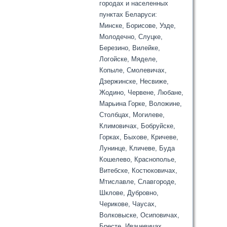
городах и населенных
пунктах Беларуси:
Минске, Борисове, Узде,
Молодечно, Слуцке,
Березино, Вилейке,
Логойске, Мяделе,
Копыле, Смолевичах,
Дзержинске, Несвиже,
Жодино, Червене, Любане,
Марьина Горке, Воложине,
Столбцах, Могилеве,
Климовичах, Бобруйске,
Горках, Быхове, Кричеве,
Лунинце, Кличеве, Буда
Кошелево, Краснополье,
Витебске, Костюковичах,
Мтиславле, Славгороде,
Шклове, Дубровно,
Черикове, Чаусах,
Волковыске, Осиповичах,
Бресте, Ивацевичах,