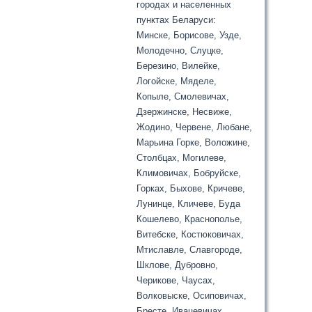
городах и населенных
пунктах Беларуси:
Минске, Борисове, Узде,
Молодечно, Слуцке,
Березино, Вилейке,
Логойске, Мяделе,
Копыле, Смолевичах,
Дзержинске, Несвиже,
Жодино, Червене, Любане,
Марьина Горке, Воложине,
Столбцах, Могилеве,
Климовичах, Бобруйске,
Горках, Быхове, Кричеве,
Лунинце, Кличеве, Буда
Кошелево, Краснополье,
Витебске, Костюковичах,
Мтиславле, Славгороде,
Шклове, Дубровно,
Черикове, Чаусах,
Волковыске, Осиповичах,
Бресте, Ивацевичах,