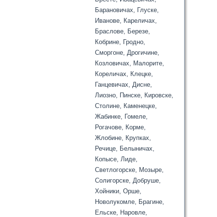
Барановичах, Глуске,
Иванове, Кареличах,
Браслове, Березе,
Кобрине, Гродно,
Сморгоне, Дрогичине,
Козловичах, Малорите,
Кореличах, Клецке,
Ганцевичах, Дисне,
Лиозно, Пинске, Кировске,
Столине, Каменецке,
Жабинке, Гомеле,
Рогачове, Корме,
Жлобине, Крупках,
Речице, Белыничах,
Копысе, Лиде,
Светлогорске, Мозыре,
Солигорске, Добруше,
Хойники, Орше,
Новолукомле, Брагине,
Ельске, Наровле,