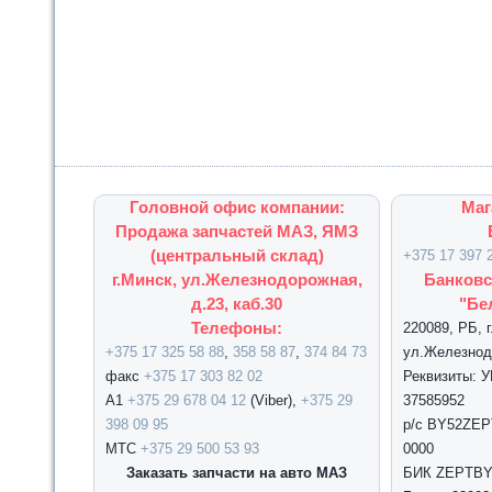
Головной офис компании:
Маг
Продажа запчастей МАЗ, ЯМЗ
(центральный склад)
+375 17 397 
г.Минск, ул.Железнодорожная,
Банковс
д.23, каб.30
"Бе
Телефоны:
220089, РБ, 
+375 17 325 58 88
,
358 58 87
,
374 84 73
ул.Железнодо
факс
+375 17 303 82 02
Реквизиты: 
А1
+375 29 678 04 12
(Viber),
+375 29
37585952
398 09 95
р/с BY52ZEPT
МТС
+375 29 500 53 93
0000
Заказать запчасти на авто МАЗ
БИК ZEPTBY2