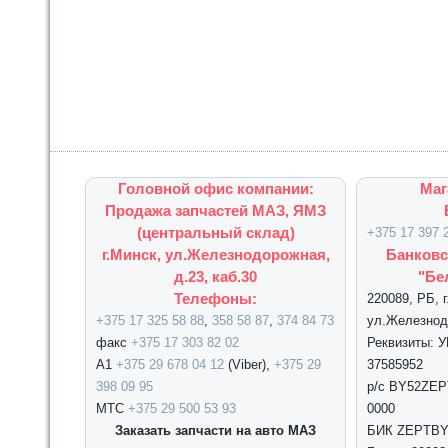
Головной офис компании:
Маг
Продажа запчастей МАЗ, ЯМЗ
(центральный склад)
+375 17 397 
г.Минск, ул.Железнодорожная,
Банковс
д.23, каб.30
"Бе
Телефоны:
220089, РБ, 
+375 17 325 58 88
,
358 58 87
,
374 84 73
ул.Железнодо
факс
+375 17 303 82 02
Реквизиты: 
А1
+375 29 678 04 12
(Viber),
+375 29
37585952
398 09 95
р/с BY52ZEPT
МТС
+375 29 500 53 93
0000
Заказать запчасти на авто МАЗ
БИК ZEPTBY2