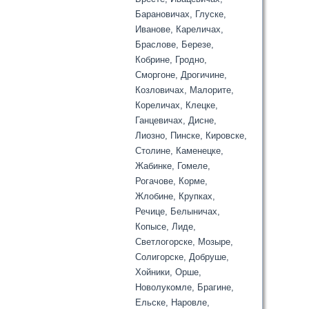
Барановичах, Глуске,
Иванове, Кареличах,
Браслове, Березе,
Кобрине, Гродно,
Сморгоне, Дрогичине,
Козловичах, Малорите,
Кореличах, Клецке,
Ганцевичах, Дисне,
Лиозно, Пинске, Кировске,
Столине, Каменецке,
Жабинке, Гомеле,
Рогачове, Корме,
Жлобине, Крупках,
Речице, Белыничах,
Копысе, Лиде,
Светлогорске, Мозыре,
Солигорске, Добруше,
Хойники, Орше,
Новолукомле, Брагине,
Ельске, Наровле,