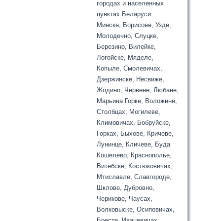
городах и населенных
пунктах Беларуси:
Минске, Борисове, Узде,
Молодечно, Слуцке,
Березино, Вилейке,
Логойске, Мяделе,
Копыле, Смолевичах,
Дзержинске, Несвиже,
Жодино, Червене, Любане,
Марьина Горке, Воложине,
Столбцах, Могилеве,
Климовичах, Бобруйске,
Горках, Быхове, Кричеве,
Лунинце, Кличеве, Буда
Кошелево, Краснополье,
Витебске, Костюковичах,
Мтиславле, Славгороде,
Шклове, Дубровно,
Черикове, Чаусах,
Волковыске, Осиповичах,
Бресте, Ивацевичах,