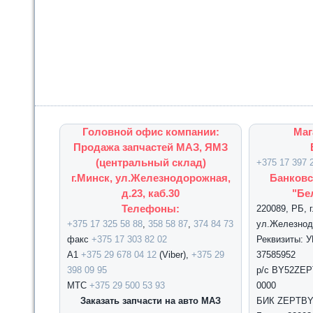
Головной офис компании:
Маг
Продажа запчастей МАЗ, ЯМЗ
(центральный склад)
+375 17 397 
г.Минск, ул.Железнодорожная,
Банковс
д.23, каб.30
"Бе
Телефоны:
220089, РБ, 
+375 17 325 58 88
,
358 58 87
,
374 84 73
ул.Железнодо
факс
+375 17 303 82 02
Реквизиты: 
А1
+375 29 678 04 12
(Viber),
+375 29
37585952
398 09 95
р/с BY52ZEPT
МТС
+375 29 500 53 93
0000
Заказать запчасти на авто МАЗ
БИК ZEPTBY2