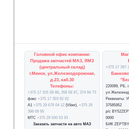
Головной офис компании:
Маг
Продажа запчастей МАЗ, ЯМЗ
(центральный склад)
+375 17 397 
г.Минск, ул.Железнодорожная,
Банковс
д.23, каб.30
"Бе
Телефоны:
220089, РБ, 
+375 17 325 58 88
,
358 58 87
,
374 84 73
ул.Железнодо
факс
+375 17 303 82 02
Реквизиты: 
А1
+375 29 678 04 12
(Viber),
+375 29
37585952
398 09 95
р/с BY52ZEPT
МТС
+375 29 500 53 93
0000
Заказать запчасти на авто МАЗ
БИК ZEPTBY2