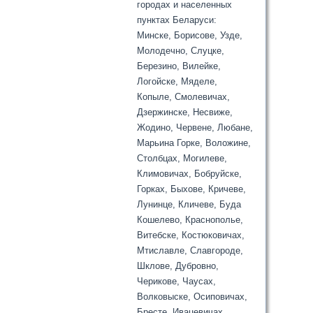
городах и населенных
пунктах Беларуси:
Минске, Борисове, Узде,
Молодечно, Слуцке,
Березино, Вилейке,
Логойске, Мяделе,
Копыле, Смолевичах,
Дзержинске, Несвиже,
Жодино, Червене, Любане,
Марьина Горке, Воложине,
Столбцах, Могилеве,
Климовичах, Бобруйске,
Горках, Быхове, Кричеве,
Лунинце, Кличеве, Буда
Кошелево, Краснополье,
Витебске, Костюковичах,
Мтиславле, Славгороде,
Шклове, Дубровно,
Черикове, Чаусах,
Волковыске, Осиповичах,
Бресте, Ивацевичах,