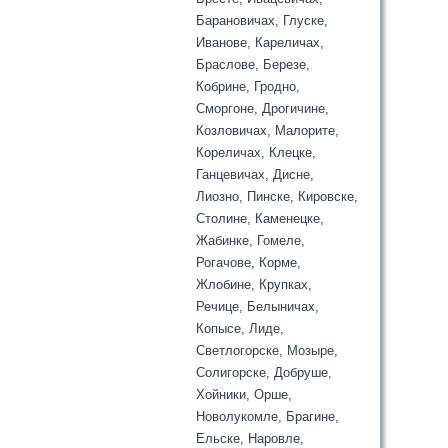
Барановичах, Глуске,
Иванове, Кареличах,
Браслове, Березе,
Кобрине, Гродно,
Сморгоне, Дрогичине,
Козловичах, Малорите,
Кореличах, Клецке,
Ганцевичах, Дисне,
Лиозно, Пинске, Кировске,
Столине, Каменецке,
Жабинке, Гомеле,
Рогачове, Корме,
Жлобине, Крупках,
Речице, Белыничах,
Копысе, Лиде,
Светлогорске, Мозыре,
Солигорске, Добруше,
Хойники, Орше,
Новолукомле, Брагине,
Ельске, Наровле,