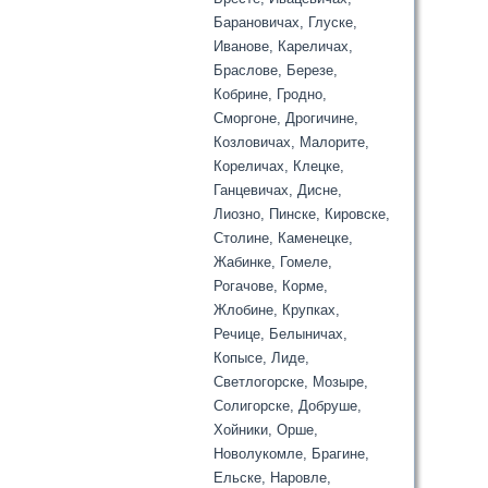
Барановичах, Глуске,
Иванове, Кареличах,
Браслове, Березе,
Кобрине, Гродно,
Сморгоне, Дрогичине,
Козловичах, Малорите,
Кореличах, Клецке,
Ганцевичах, Дисне,
Лиозно, Пинске, Кировске,
Столине, Каменецке,
Жабинке, Гомеле,
Рогачове, Корме,
Жлобине, Крупках,
Речице, Белыничах,
Копысе, Лиде,
Светлогорске, Мозыре,
Солигорске, Добруше,
Хойники, Орше,
Новолукомле, Брагине,
Ельске, Наровле,