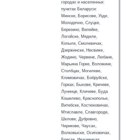
городах и населенных
пунктах Беларуси:
Минске, Борисове, Узде,
Молодечно, Слуцке,
Березино, Вилейке,
Логойске, Мяделе,
Копыле, Смолевичах,
Дзержинске, Несвиже,
Жодино, Червене, Любане,
Марьина Горке, Воложине,
Столбцах, Могилеве,
Климовичах, Бобруйске,
Горках, Быхове, Кричеве,
Лунинце, Кличеве, Буда
Кошелево, Краснополье,
Витебске, Костюковичах,
Мтиславле, Славгороде,
Шклове, Дубровно,
Черикове, Чаусах,
Волковыске, Осиповичах,
Бресте, Ивацевичах,