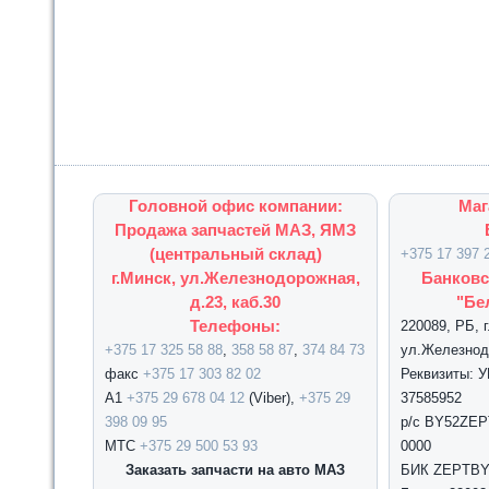
Головной офис компании:
Маг
Продажа запчастей МАЗ, ЯМЗ
(центральный склад)
+375 17 397 
г.Минск, ул.Железнодорожная,
Банковс
д.23, каб.30
"Бе
Телефоны:
220089, РБ, 
+375 17 325 58 88
,
358 58 87
,
374 84 73
ул.Железнодо
факс
+375 17 303 82 02
Реквизиты: 
А1
+375 29 678 04 12
(Viber),
+375 29
37585952
398 09 95
р/с BY52ZEPT
МТС
+375 29 500 53 93
0000
Заказать запчасти на авто МАЗ
БИК ZEPTBY2