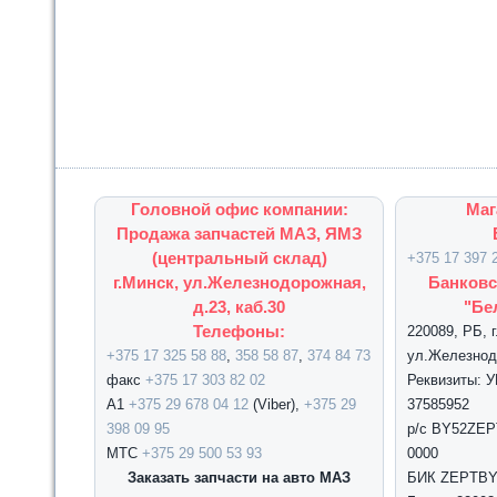
Головной офис компании:
Маг
Продажа запчастей МАЗ, ЯМЗ
(центральный склад)
+375 17 397 
г.Минск, ул.Железнодорожная,
Банковс
д.23, каб.30
"Бе
Телефоны:
220089, РБ, 
+375 17 325 58 88
,
358 58 87
,
374 84 73
ул.Железнодо
факс
+375 17 303 82 02
Реквизиты: 
А1
+375 29 678 04 12
(Viber),
+375 29
37585952
398 09 95
р/с BY52ZEPT
МТС
+375 29 500 53 93
0000
Заказать запчасти на авто МАЗ
БИК ZEPTBY2