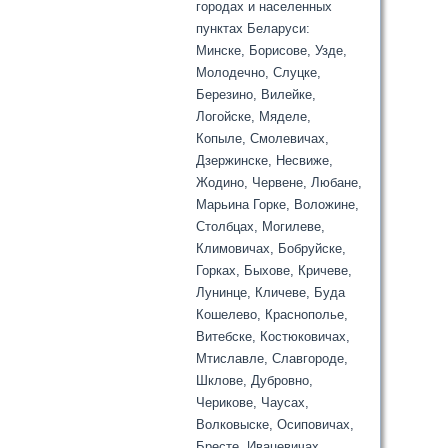
городах и населенных
пунктах Беларуси:
Минске, Борисове, Узде,
Молодечно, Слуцке,
Березино, Вилейке,
Логойске, Мяделе,
Копыле, Смолевичах,
Дзержинске, Несвиже,
Жодино, Червене, Любане,
Марьина Горке, Воложине,
Столбцах, Могилеве,
Климовичах, Бобруйске,
Горках, Быхове, Кричеве,
Лунинце, Кличеве, Буда
Кошелево, Краснополье,
Витебске, Костюковичах,
Мтиславле, Славгороде,
Шклове, Дубровно,
Черикове, Чаусах,
Волковыске, Осиповичах,
Бресте, Ивацевичах,