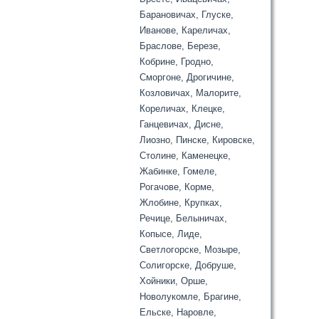
Барановичах, Глуске,
Иванове, Кареличах,
Браслове, Березе,
Кобрине, Гродно,
Сморгоне, Дрогичине,
Козловичах, Малорите,
Кореличах, Клецке,
Ганцевичах, Дисне,
Лиозно, Пинске, Кировске,
Столине, Каменецке,
Жабинке, Гомеле,
Рогачове, Корме,
Жлобине, Крупках,
Речице, Белыничах,
Копысе, Лиде,
Светлогорске, Мозыре,
Солигорске, Добруше,
Хойники, Орше,
Новолукомле, Брагине,
Ельске, Наровле,