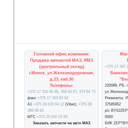
Головной офис компании:
Маг
Продажа запчастей МАЗ, ЯМЗ
(центральный склад)
+375 17 397 
г.Минск, ул.Железнодорожная,
Банковс
д.23, каб.30
"Бе
Телефоны:
220089, РБ, 
+375 17 325 58 88
,
358 58 87
,
374 84 73
ул.Железнодо
факс
+375 17 303 82 02
Реквизиты: 
А1
+375 29 678 04 12
(Viber),
+375 29
37585952
398 09 95
р/с BY52ZEPT
МТС
+375 29 500 53 93
0000
Заказать запчасти на авто МАЗ
БИК ZEPTBY2