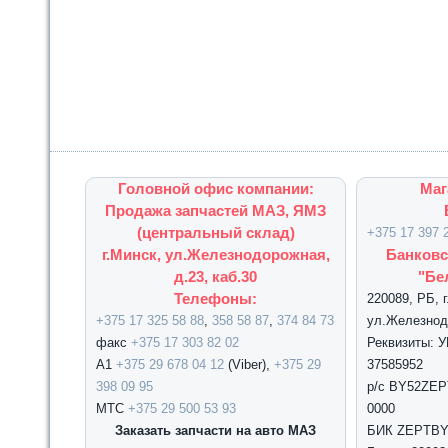
Головной офис компании:
Маг
Продажа запчастей МАЗ, ЯМЗ
(центральный склад)
+375 17 397 
г.Минск, ул.Железнодорожная,
Банковс
д.23, каб.30
"Бе
Телефоны:
220089, РБ, 
+375 17 325 58 88
,
358 58 87
,
374 84 73
ул.Железнодо
факс
+375 17 303 82 02
Реквизиты: 
А1
+375 29 678 04 12
(Viber),
+375 29
37585952
398 09 95
р/с BY52ZEPT
МТС
+375 29 500 53 93
0000
Заказать запчасти на авто МАЗ
БИК ZEPTBY2