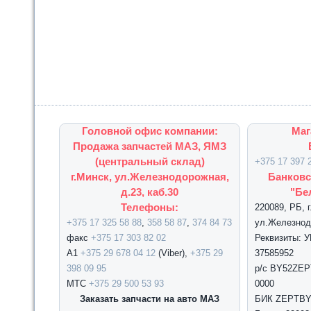
Головной офис компании:
Маг
Продажа запчастей МАЗ, ЯМЗ
(центральный склад)
+375 17 397 
г.Минск, ул.Железнодорожная,
Банковс
д.23, каб.30
"Бе
Телефоны:
220089, РБ, 
+375 17 325 58 88
,
358 58 87
,
374 84 73
ул.Железнодо
факс
+375 17 303 82 02
Реквизиты: 
А1
+375 29 678 04 12
(Viber),
+375 29
37585952
398 09 95
р/с BY52ZEPT
МТС
+375 29 500 53 93
0000
Заказать запчасти на авто МАЗ
БИК ZEPTBY2