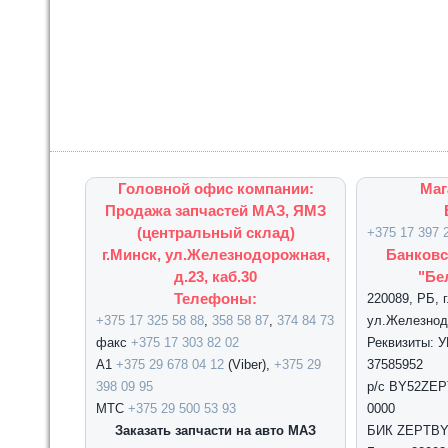
Головной офис компании:
Маг
Продажа запчастей МАЗ, ЯМЗ
(центральный склад)
+375 17 397 
г.Минск, ул.Железнодорожная,
Банковс
д.23, каб.30
"Бе
Телефоны:
220089, РБ, 
+375 17 325 58 88
,
358 58 87
,
374 84 73
ул.Железнодо
факс
+375 17 303 82 02
Реквизиты: 
А1
+375 29 678 04 12
(Viber),
+375 29
37585952
398 09 95
р/с BY52ZEPT
МТС
+375 29 500 53 93
0000
Заказать запчасти на авто МАЗ
БИК ZEPTBY2