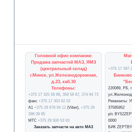
Головной офис компании:
Маг
Продажа запчастей МАЗ, ЯМЗ
(центральный склад)
+375 17 397 
г.Минск, ул.Железнодорожная,
Банковс
д.23, каб.30
"Бе
Телефоны:
220089, РБ, 
+375 17 325 58 88
,
358 58 87
,
374 84 73
ул.Железнодо
факс
+375 17 303 82 02
Реквизиты: 
А1
+375 29 678 04 12
(Viber),
+375 29
37585952
398 09 95
р/с BY52ZEPT
МТС
+375 29 500 53 93
0000
Заказать запчасти на авто МАЗ
БИК ZEPTBY2