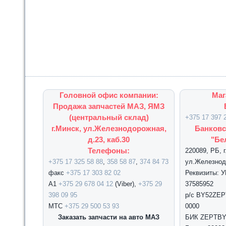
Головной офис компании:
Маг
Продажа запчастей МАЗ, ЯМЗ
(центральный склад)
+375 17 397 
г.Минск, ул.Железнодорожная,
Банковс
д.23, каб.30
"Бе
Телефоны:
220089, РБ, 
+375 17 325 58 88
,
358 58 87
,
374 84 73
ул.Железнодо
факс
+375 17 303 82 02
Реквизиты: 
А1
+375 29 678 04 12
(Viber),
+375 29
37585952
398 09 95
р/с BY52ZEPT
МТС
+375 29 500 53 93
0000
Заказать запчасти на авто МАЗ
БИК ZEPTBY2