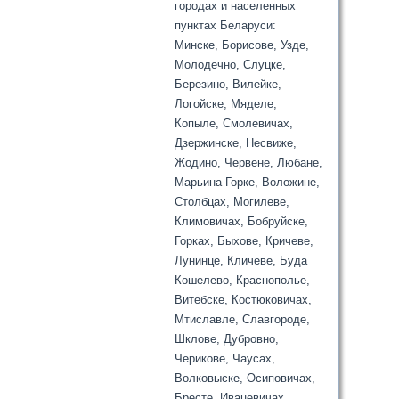
городах и населенных
пунктах Беларуси:
Минске, Борисове, Узде,
Молодечно, Слуцке,
Березино, Вилейке,
Логойске, Мяделе,
Копыле, Смолевичах,
Дзержинске, Несвиже,
Жодино, Червене, Любане,
Марьина Горке, Воложине,
Столбцах, Могилеве,
Климовичах, Бобруйске,
Горках, Быхове, Кричеве,
Лунинце, Кличеве, Буда
Кошелево, Краснополье,
Витебске, Костюковичах,
Мтиславле, Славгороде,
Шклове, Дубровно,
Черикове, Чаусах,
Волковыске, Осиповичах,
Бресте, Ивацевичах,