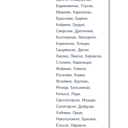
Барановичах, Глуске,
Иванове, Кареличах,
Браслове, Березе,
Кобрине, Гродно,
Сморгоне, Дрогичине,
Козловичах, Малорите,
Кореличах, Клецке,
Ганцевичах, Дисне,
Лиозно, Пинске, Кировске,
Столине, Каменецке,
Жабинке, Гомеле,
Рогачове, Корме,
Жлобине, Крупках,
Речице, Белыничах,
Копысе, Лиде,
Светлогорске, Мозыре,
Солигорске, Добруше,
Хойники, Орше,
Новолукомле, Брагине,
Ельске, Наровле,