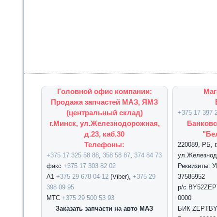
Головной офис компании:
Маг
Продажа запчастей МАЗ, ЯМЗ
(центральный склад)
+375 17 397 
г.Минск, ул.Железнодорожная,
Банковс
д.23, каб.30
"Бе
Телефоны:
220089, РБ, 
+375 17 325 58 88
,
358 58 87
,
374 84 73
ул.Железнодо
факс
+375 17 303 82 02
Реквизиты: 
А1
+375 29 678 04 12
(Viber),
+375 29
37585952
398 09 95
р/с BY52ZEPT
МТС
+375 29 500 53 93
0000
Заказать запчасти на авто МАЗ
БИК ZEPTBY2