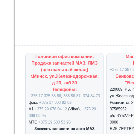
Головной офис компании:
Маг
Продажа запчастей МАЗ, ЯМЗ
(центральный склад)
+375 17 397 
г.Минск, ул.Железнодорожная,
Банковс
д.23, каб.30
"Бе
Телефоны:
220089, РБ, 
+375 17 325 58 88
,
358 58 87
,
374 84 73
ул.Железнодо
факс
+375 17 303 82 02
Реквизиты: 
А1
+375 29 678 04 12
(Viber),
+375 29
37585952
398 09 95
р/с BY52ZEPT
МТС
+375 29 500 53 93
0000
Заказать запчасти на авто МАЗ
БИК ZEPTBY2