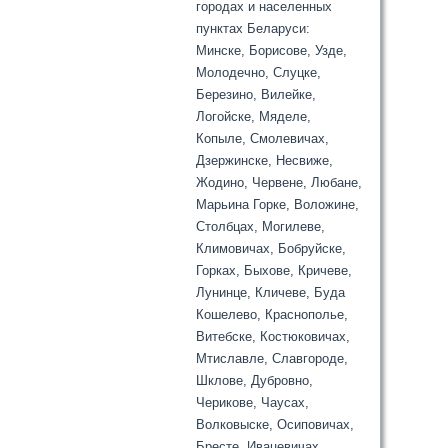
городах и населенных
пунктах Беларуси:
Минске, Борисове, Узде,
Молодечно, Слуцке,
Березино, Вилейке,
Логойске, Мяделе,
Копыле, Смолевичах,
Дзержинске, Несвиже,
Жодино, Червене, Любане,
Марьина Горке, Воложине,
Столбцах, Могилеве,
Климовичах, Бобруйске,
Горках, Быхове, Кричеве,
Лунинце, Кличеве, Буда
Кошелево, Краснополье,
Витебске, Костюковичах,
Мтиславле, Славгороде,
Шклове, Дубровно,
Черикове, Чаусах,
Волковыске, Осиповичах,
Бресте, Ивацевичах,