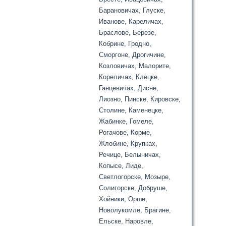
Барановичах, Глуске,
Иванове, Кареличах,
Браслове, Березе,
Кобрине, Гродно,
Сморгоне, Дрогичине,
Козловичах, Малорите,
Кореличах, Клецке,
Ганцевичах, Дисне,
Лиозно, Пинске, Кировске,
Столине, Каменецке,
Жабинке, Гомеле,
Рогачове, Корме,
Жлобине, Крупках,
Речице, Белыничах,
Копысе, Лиде,
Светлогорске, Мозыре,
Солигорске, Добруше,
Хойники, Орше,
Новолукомле, Брагине,
Ельске, Наровле,