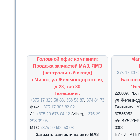
Головной офис компании:
Маг
Продажа запчастей МАЗ, ЯМЗ
(центральный склад)
+375 17 397 
г.Минск, ул.Железнодорожная,
Банковс
д.23, каб.30
"Бе
Телефоны:
220089, РБ, 
+375 17 325 58 88
,
358 58 87
,
374 84 73
ул.Железнодо
факс
+375 17 303 82 02
Реквизиты: 
А1
+375 29 678 04 12
(Viber),
+375 29
37585952
398 09 95
р/с BY52ZEPT
МТС
+375 29 500 53 93
0000
Заказать запчасти на авто МАЗ
БИК ZEPTBY2