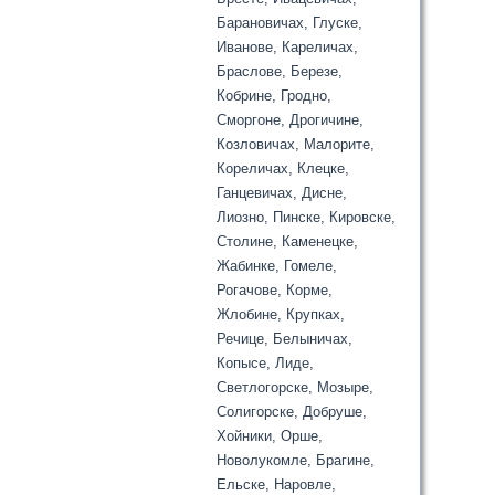
Барановичах, Глуске,
Иванове, Кареличах,
Браслове, Березе,
Кобрине, Гродно,
Сморгоне, Дрогичине,
Козловичах, Малорите,
Кореличах, Клецке,
Ганцевичах, Дисне,
Лиозно, Пинске, Кировске,
Столине, Каменецке,
Жабинке, Гомеле,
Рогачове, Корме,
Жлобине, Крупках,
Речице, Белыничах,
Копысе, Лиде,
Светлогорске, Мозыре,
Солигорске, Добруше,
Хойники, Орше,
Новолукомле, Брагине,
Ельске, Наровле,