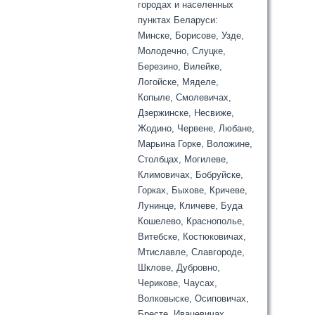
городах и населенных
пунктах Беларуси:
Минске, Борисове, Узде,
Молодечно, Слуцке,
Березино, Вилейке,
Логойске, Мяделе,
Копыле, Смолевичах,
Дзержинске, Несвиже,
Жодино, Червене, Любане,
Марьина Горке, Воложине,
Столбцах, Могилеве,
Климовичах, Бобруйске,
Горках, Быхове, Кричеве,
Лунинце, Кличеве, Буда
Кошелево, Краснополье,
Витебске, Костюковичах,
Мтиславле, Славгороде,
Шклове, Дубровно,
Черикове, Чаусах,
Волковыске, Осиповичах,
Бресте, Ивацевичах,