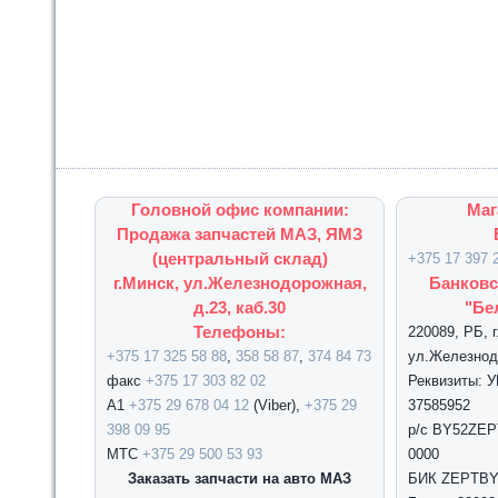
Головной офис компании:
Маг
Продажа запчастей МАЗ, ЯМЗ
(центральный склад)
+375 17 397 
г.Минск, ул.Железнодорожная,
Банковс
д.23, каб.30
"Бе
Телефоны:
220089, РБ, 
+375 17 325 58 88
,
358 58 87
,
374 84 73
ул.Железнодо
факс
+375 17 303 82 02
Реквизиты: 
А1
+375 29 678 04 12
(Viber),
+375 29
37585952
398 09 95
р/с BY52ZEPT
МТС
+375 29 500 53 93
0000
Заказать запчасти на авто МАЗ
БИК ZEPTBY2