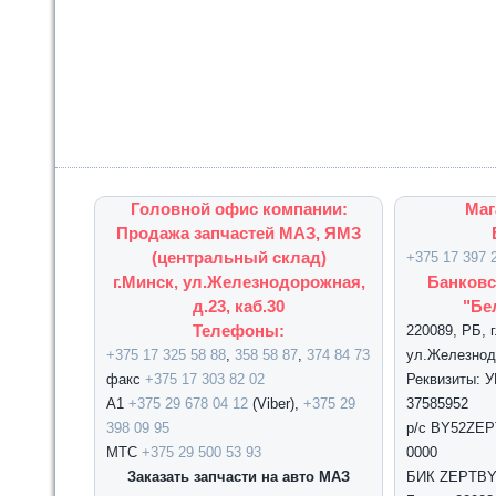
Головной офис компании:
Маг
Продажа запчастей МАЗ, ЯМЗ
(центральный склад)
+375 17 397 
г.Минск, ул.Железнодорожная,
Банковс
д.23, каб.30
"Бе
Телефоны:
220089, РБ, 
+375 17 325 58 88
,
358 58 87
,
374 84 73
ул.Железнодо
факс
+375 17 303 82 02
Реквизиты: 
А1
+375 29 678 04 12
(Viber),
+375 29
37585952
398 09 95
р/с BY52ZEPT
МТС
+375 29 500 53 93
0000
Заказать запчасти на авто МАЗ
БИК ZEPTBY2