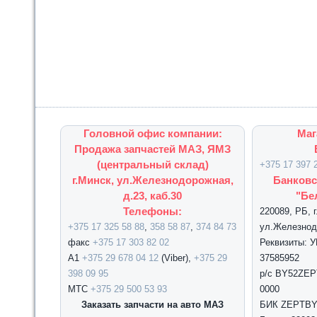
Головной офис компании:
Маг
Продажа запчастей МАЗ, ЯМЗ
(центральный склад)
+375 17 397 
г.Минск, ул.Железнодорожная,
Банковс
д.23, каб.30
"Бе
Телефоны:
220089, РБ, 
+375 17 325 58 88
,
358 58 87
,
374 84 73
ул.Железнодо
факс
+375 17 303 82 02
Реквизиты: 
А1
+375 29 678 04 12
(Viber),
+375 29
37585952
398 09 95
р/с BY52ZEPT
МТС
+375 29 500 53 93
0000
Заказать запчасти на авто МАЗ
БИК ZEPTBY2